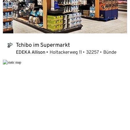
Tchibo im Supermarkt
tchibo_logo
EDEKA Allison
Holtackerweg 11
32257
Bünde