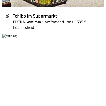
Tchibo im Supermarkt
tchibo_logo
EDEKA Kantimm
Am Wasserturm 1
58515
Lüdenscheid