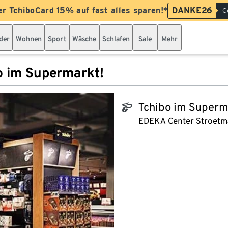
er TchiboCard 15% auf fast alles sparen!*
DANKE26
C
der
Wohnen
Sport
Wäsche
Schlafen
Sale
Mehr
o im Supermarkt!
Tchibo im Superm
tchibo_logo
EDEKA Center Stroet