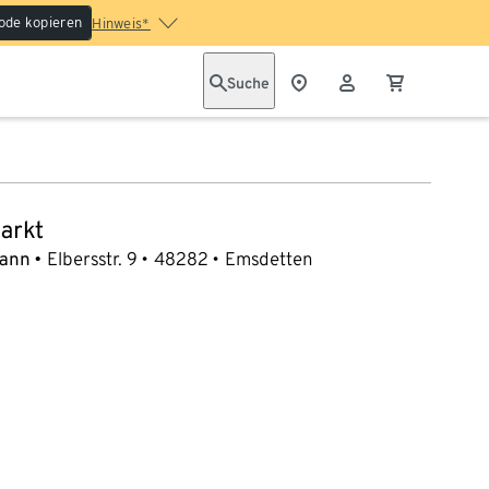
ode kopieren
Hinweis*
Suche
arkt
mann
Elbersstr. 9
48282
Emsdetten