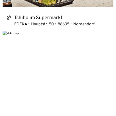
Tchibo im Supermarkt
tchibo_logo
EDEKA
Hauptstr. 50
86695
Nordendorf