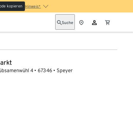
ode kopieren
Hinweis*
Suche
arkt
übsamenwühl 4
67346
Speyer