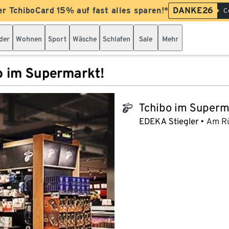
er TchiboCard 15% auf fast alles sparen!*
DANKE26
C
der
Wohnen
Sport
Wäsche
Schlafen
Sale
Mehr
o im Supermarkt!
Tchibo im Superm
tchibo_logo
EDEKA Stiegler
Am R