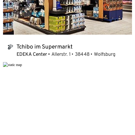
Tchibo im Supermarkt
tchibo_logo
EDEKA Center
Allerstr. 1
38448
Wolfsburg