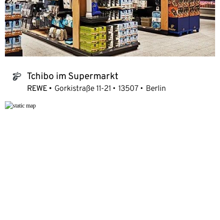
Tchibo im Supermarkt
tchibo_logo
REWE
Gorkistraße 11-21
13507
Berlin