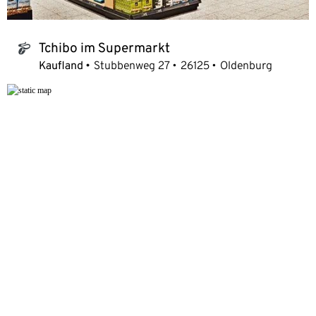
Tchibo im Supermarkt
tchibo_logo
Kaufland
Stubbenweg 27
26125
Oldenburg