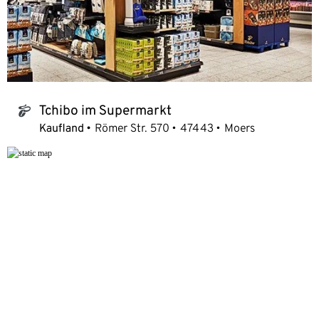
Tchibo im Supermarkt
tchibo_logo
Kaufland
Römer Str. 570
47443
Moers