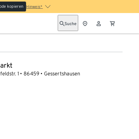
ode kopieren
Hinweis*
Suche
arkt
eldstr. 1
86459
Gessertshausen