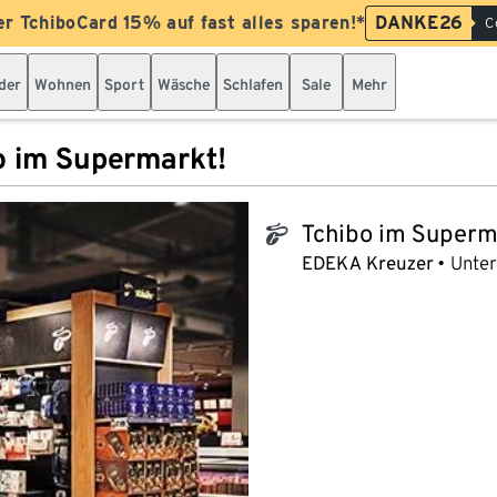
er TchiboCard 15% auf fast alles sparen!*
DANKE26
C
der
Wohnen
Sport
Wäsche
Schlafen
Sale
Mehr
o im Supermarkt!
Tchibo im Superm
tchibo_logo
EDEKA Kreuzer
Unterf