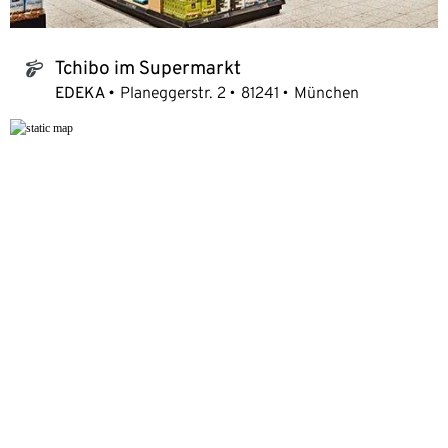
Tchibo im Supermarkt
tchibo_logo
EDEKA
Planeggerstr. 2
81241
München