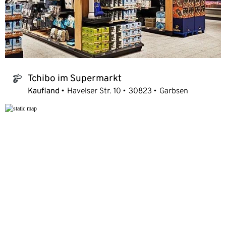
Tchibo im Supermarkt
tchibo_logo
Kaufland
Havelser Str. 10
30823
Garbsen