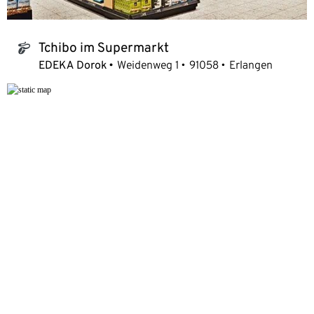
Tchibo im Supermarkt
tchibo_logo
EDEKA Dorok
Weidenweg 1
91058
Erlangen