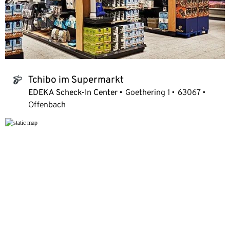
Tchibo im Supermarkt
tchibo_logo
EDEKA Scheck-In Center
Goethering 1
63067
Offenbach