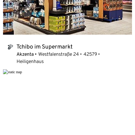
Tchibo im Supermarkt
tchibo_logo
Akzenta
Westfalenstraße 24
42579
Heiligenhaus