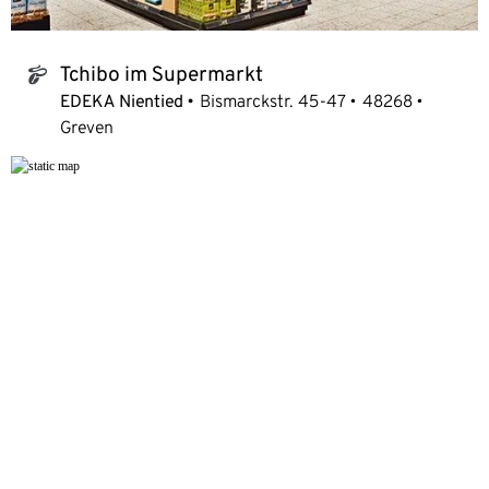
Tchibo im Supermarkt
tchibo_logo
EDEKA Nientied
Bismarckstr. 45-47
48268
Greven