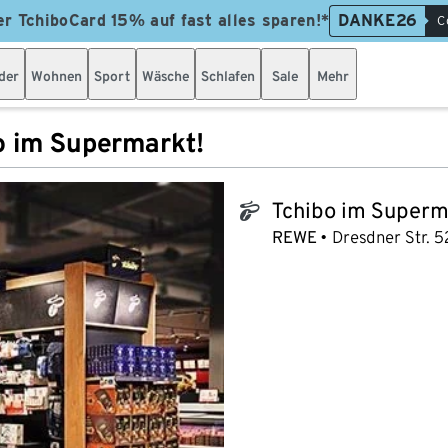
er TchiboCard 15% auf fast alles sparen!*
DANKE26
C
der
Wohnen
Sport
Wäsche
Schlafen
Sale
Mehr
o im Supermarkt!
Tchibo im Superm
tchibo_logo
REWE
Dresdner Str. 