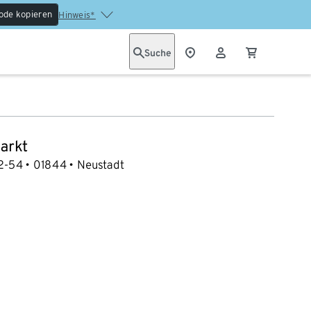
ode kopieren
Hinweis*
Suche
arkt
52-54
01844
Neustadt