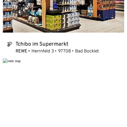
Tchibo im Supermarkt
tchibo_logo
REWE
Herrnfeld 3
97708
Bad Bocklet