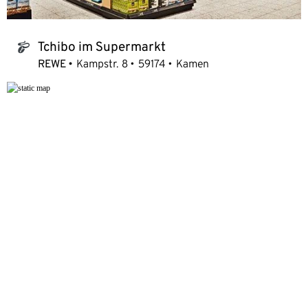
Tchibo im Supermarkt
tchibo_logo
REWE
Kampstr. 8
59174
Kamen