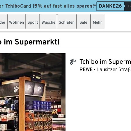
er TchiboCard 15% auf fast alles sparen!*
DANKE26
C
der
Wohnen
Sport
Wäsche
Schlafen
Sale
Mehr
o im Supermarkt!
Tchibo im Superm
tchibo_logo
REWE
Lausitzer Straß