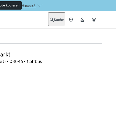
ode kopieren
Hinweis*
Suche
arkt
e 5
03046
Cottbus