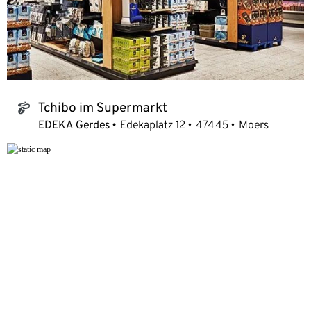
Tchibo im Supermarkt
tchibo_logo
EDEKA Gerdes
Edekaplatz 12
47445
Moers