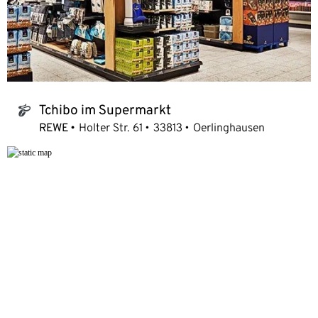
Tchibo im Supermarkt
tchibo_logo
REWE
Holter Str. 61
33813
Oerlinghausen