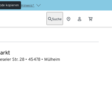
ode kopieren
Hinweis*
Suche
arkt
eseler Str. 28
45478
Mülheim