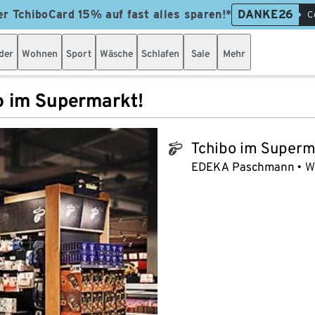
er TchiboCard 15% auf fast alles sparen!*
DANKE26
C
der
Wohnen
Sport
Wäsche
Schlafen
Sale
Mehr
o im Supermarkt!
Tchibo im Superm
tchibo_logo
EDEKA Paschmann
W