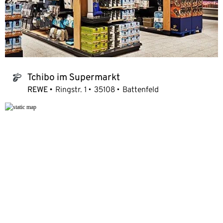
Tchibo im Supermarkt
tchibo_logo
REWE
Ringstr. 1
35108
Battenfeld