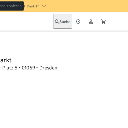
ode kopieren
Hinweis*
Suche
arkt
 Platz 5
01069
Dresden