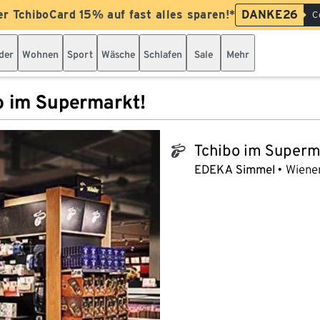
er TchiboCard 15% auf fast alles sparen!*
DANKE26
C
der
Wohnen
Sport
Wäsche
Schlafen
Sale
Mehr
o im Supermarkt!
Tchibo im Superm
tchibo_logo
EDEKA Simmel
Wiener