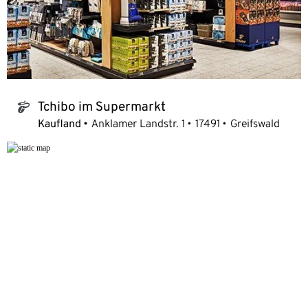
Tchibo im Supermarkt
tchibo_logo
Kaufland
Anklamer Landstr. 1
17491
Greifswald