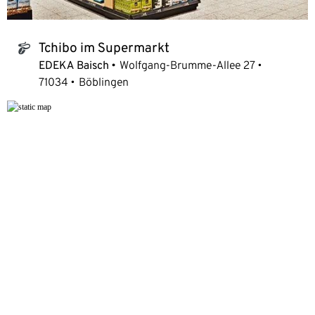
Tchibo im Supermarkt
tchibo_logo
EDEKA Baisch
Wolfgang-Brumme-Allee 27
71034
Böblingen