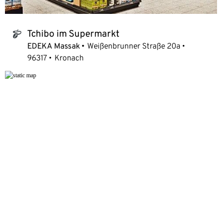
Tchibo im Supermarkt
tchibo_logo
EDEKA Massak
Weißenbrunner Straße 20a
96317
Kronach