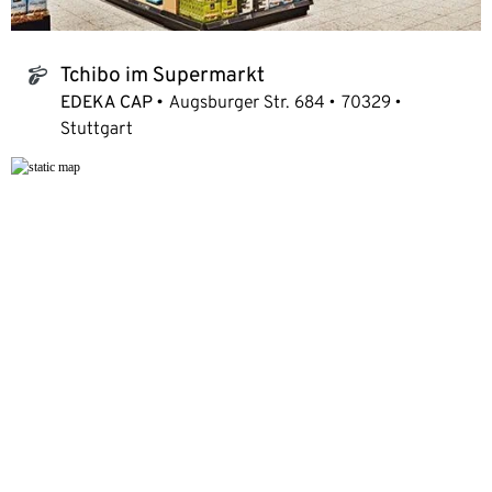
Tchibo im Supermarkt
tchibo_logo
EDEKA CAP
Augsburger Str. 684
70329
Stuttgart