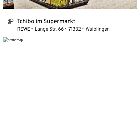
Tchibo im Supermarkt
tchibo_logo
REWE
Lange Str. 66
71332
Waiblingen