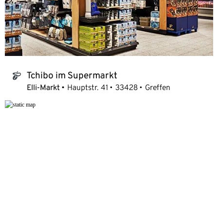
Tchibo im Supermarkt
tchibo_logo
Elli-Markt
Hauptstr. 41
33428
Greffen