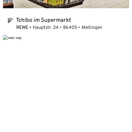
Tchibo im Supermarkt
tchibo_logo
REWE
Hauptstr. 34
86405
Meitingen