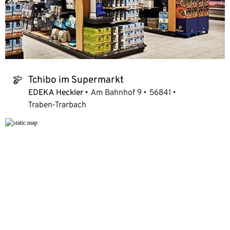
Tchibo im Supermarkt
tchibo_logo
EDEKA Heckler
Am Bahnhof 9
56841
Traben-Trarbach