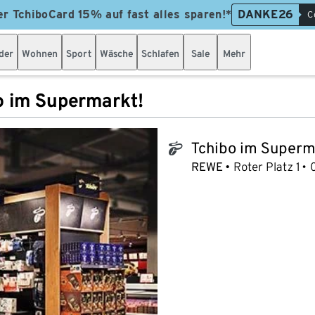
er TchiboCard 15% auf fast alles sparen!*
DANKE26
C
der
Wohnen
Sport
Wäsche
Schlafen
Sale
Mehr
o im Supermarkt!
Tchibo im Superm
tchibo_logo
REWE
Roter Platz 1