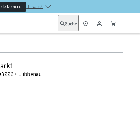
ode kopieren
Hinweis*
Suche
arkt
03222
Lübbenau