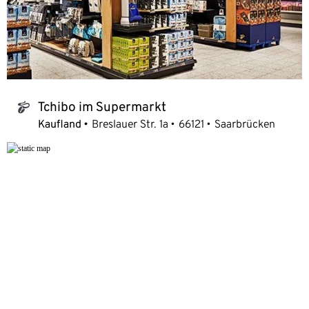
Tchibo im Supermarkt
tchibo_logo
Kaufland
Breslauer Str. 1a
66121
Saarbrücken