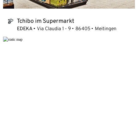
Tchibo im Supermarkt
tchibo_logo
EDEKA
Via Claudia 1 - 9
86405
Meitingen