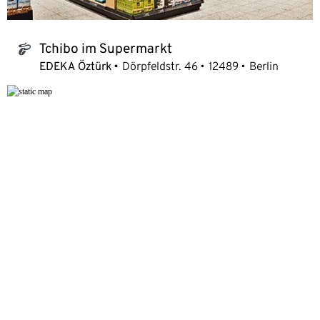
Tchibo im Supermarkt
tchibo_logo
EDEKA Öztürk
Dörpfeldstr. 46
12489
Berlin