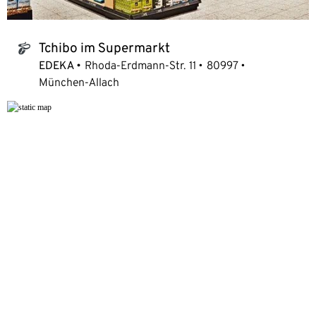
Tchibo im Supermarkt
tchibo_logo
EDEKA
Rhoda-Erdmann-Str. 11
80997
München-Allach