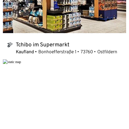
Tchibo im Supermarkt
tchibo_logo
Kaufland
Bonhoefferstraße 1
73760
Ostfildern