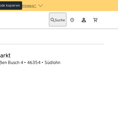
ode kopieren
Hinweis*
Suche
arkt
ßen Busch 4
46354
Südlohn