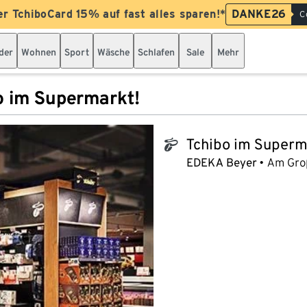
er TchiboCard 15% auf fast alles sparen!*
DANKE26
C
der
Wohnen
Sport
Wäsche
Schlafen
Sale
Mehr
o im Supermarkt!
Tchibo im Superm
tchibo_logo
EDEKA Beyer
Am Gro