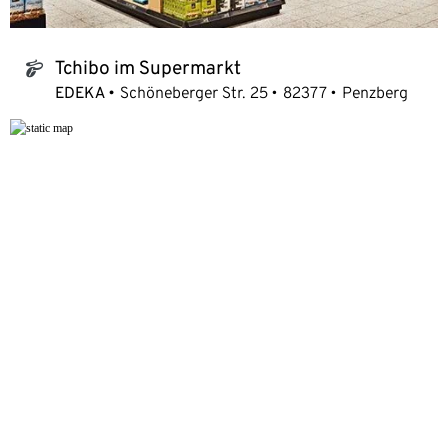
Tchibo im Supermarkt
tchibo_logo
EDEKA
Schöneberger Str. 25
82377
Penzberg