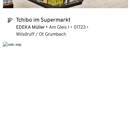
Tchibo im Supermarkt
tchibo_logo
EDEKA Müller
Am Gleis 1
01723
Wilsdruff / Ot Grumbach