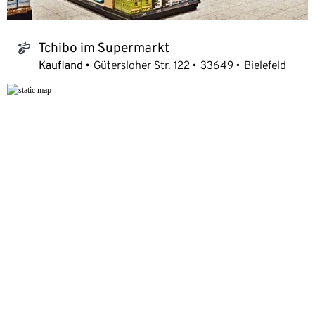
Tchibo im Supermarkt
tchibo_logo
Kaufland
Gütersloher Str. 122
33649
Bielefeld