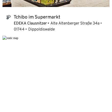
Tchibo im Supermarkt
tchibo_logo
EDEKA Clausnitzer
Alte Altenberger Straße 34a
01744
Dippoldiswalde