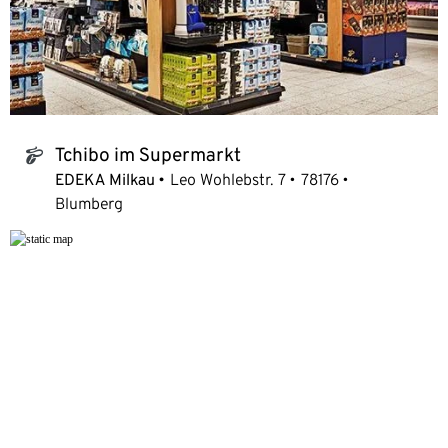
Tchibo im Supermarkt
tchibo_logo
EDEKA Milkau
Leo Wohlebstr. 7
78176
Blumberg