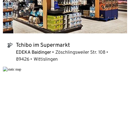
Tchibo im Supermarkt
tchibo_logo
EDEKA Baidinger
Zöschlingsweiler Str. 108
89426
Wittislingen