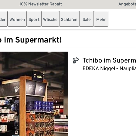
10% Newsletter Rabatt
Angebote
der
Wohnen
Sport
Wäsche
Schlafen
Sale
Mehr
o im Supermarkt!
Tchibo im Superm
tchibo_logo
EDEKA Niggel
Nauplia