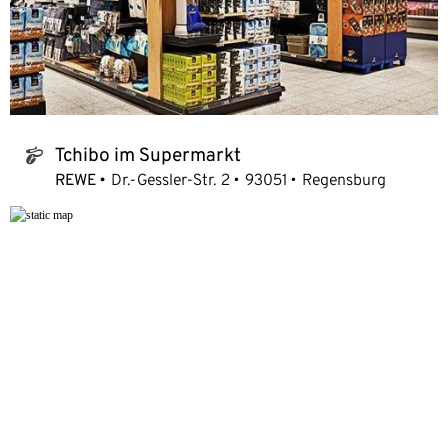
Tchibo im Supermarkt
tchibo_logo
REWE
Dr.-Gessler-Str. 2
93051
Regensburg