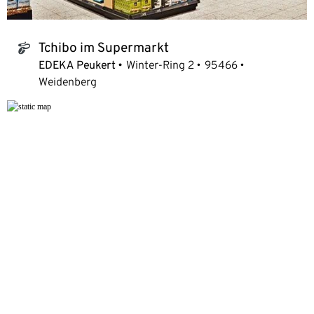
Tchibo im Supermarkt
tchibo_logo
EDEKA Peukert
Winter-Ring 2
95466
Weidenberg