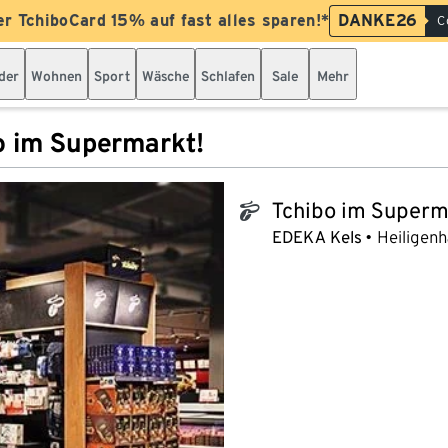
er TchiboCard 15% auf fast alles sparen!*
DANKE26
C
der
Wohnen
Sport
Wäsche
Schlafen
Sale
Mehr
o im Supermarkt!
Tchibo im Superm
tchibo_logo
EDEKA Kels
Heiligenh