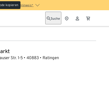
ode kopieren
Hinweis*
Suche
arkt
auser Str. 1-5
40883
Ratingen